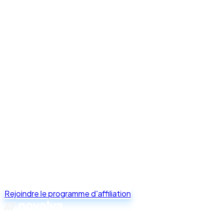
un abonnement Novalya actif. Nous voulons que nos affilies
connaissent le produit qu'ils recommandent — cela permet un
meilleur contenu, de meilleures conversions et des filleuls plus
satisfaits. Commencez avec un essai gratuit de 14 jours sur n'importe
quel plan.
Rejoindre le programme d'affiliation