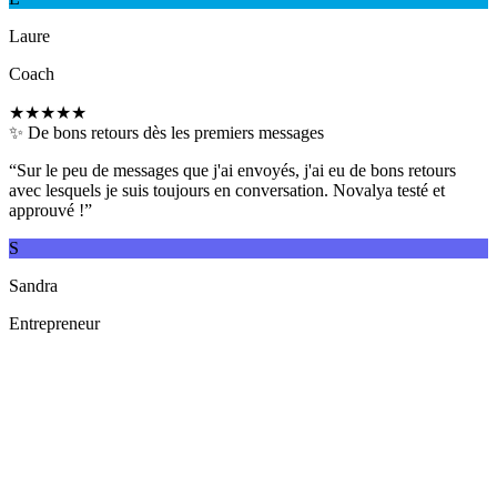
Laure
Coach
★★★★★
✨ De bons retours dès les premiers messages
“
Sur le peu de messages que j'ai envoyés, j'ai eu de bons retours
avec lesquels je suis toujours en conversation. Novalya testé et
approuvé !
”
S
Sandra
Entrepreneur
Oui. Le programme d'affiliation est debloque une fois que vous avez