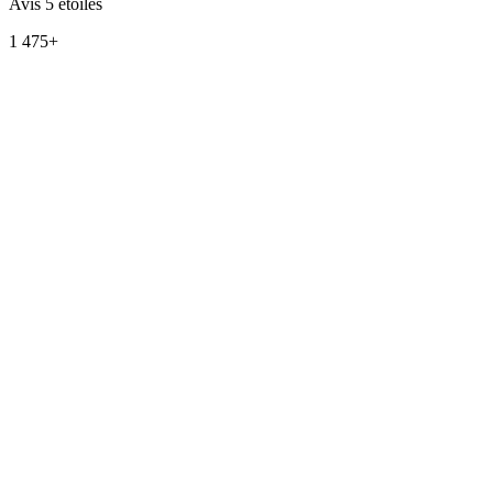
Avis 5 étoiles
1 475+