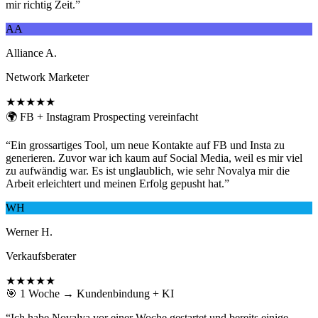
mir richtig Zeit.
”
AA
Alliance A.
Network Marketer
★★★★★
🌍 FB + Instagram Prospecting vereinfacht
“
Ein grossartiges Tool, um neue Kontakte auf FB und Insta zu
generieren. Zuvor war ich kaum auf Social Media, weil es mir viel
zu aufwändig war. Es ist unglaublich, wie sehr Novalya mir die
Arbeit erleichtert und meinen Erfolg gepusht hat.
”
WH
Werner H.
Verkaufsberater
★★★★★
🎯 1 Woche → Kundenbindung + KI
“
Ich habe Novalya vor einer Woche gestartet und bereits einige