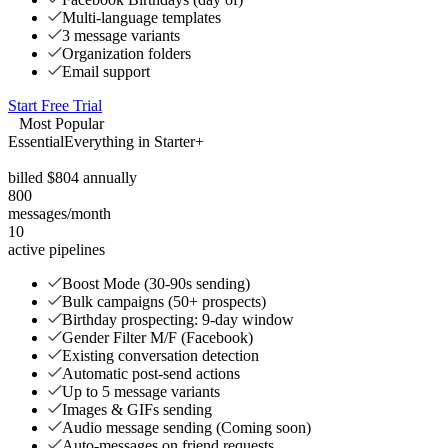
Multi-language templates
3 message variants
Organization folders
Email support
Start Free Trial
Most Popular
Essential
Everything in Starter+
billed
$
804 annually
800
messages/month
10
active pipelines
Boost Mode (30-90s sending)
Bulk campaigns (50+ prospects)
Birthday prospecting: 9-day window
Gender Filter M/F (Facebook)
Existing conversation detection
Automatic post-send actions
Up to 5 message variants
Images & GIFs sending
Audio message sending (Coming soon)
Auto-messages on friend requests