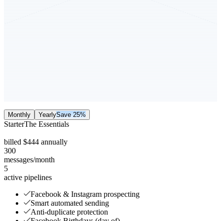
Monthly
Yearly
Save 25%
Starter
The Essentials
billed
$
444 annually
300
messages/month
5
active pipelines
Facebook & Instagram prospecting
Smart automated sending
Anti-duplicate protection
Facebook Birthdays (day of)