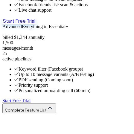
Facebook friends list: scan & actions
Live chat support
Start Free Trial
Advanced
Everything in Essential+
billed
$
1,344 annually
1,500
messages/month
25
active pipelines
Keyword filter (Facebook groups)
Up to 10 message variants (A/B testing)
PDF sending (Coming soon)
Priority support
Personalized onboarding call (60 min)
Start Free Trial
Complete Feature List